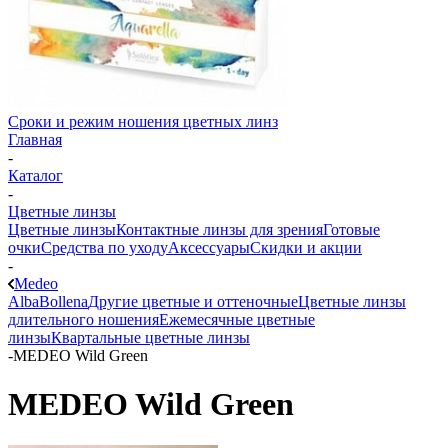
Сроки и режим ношения цветных линз
Главная
-
Каталог
-
Цветные линзы
Цветные линзы
Контактные линзы для зрения
Готовые
очки
Средства по уходу
Аксессуары
Скидки и акции
-
Medeo
Alba
Bollena
Другие цветные и оттеночные
Цветные линзы
длительного ношения
Ежемесячные цветные
линзы
Квартальные цветные линзы
-
MEDEO Wild Green
MEDEO Wild Green