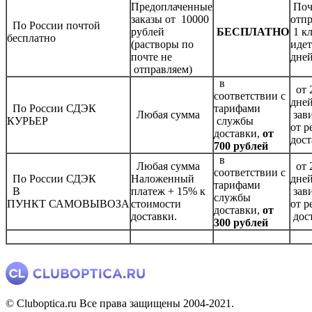
Предоплаченные
Поч
заказы от 10000
отп
По России почтой
рублей
БЕСПЛАТНО
1 к
бесплатно
(растворы по
идет
почте не
дне
отправляем)
в
от 2
соответствии с
дней
По России СДЭК
тарифами
Любая сумма
зав
КУРЬЕР
службы
от р
доставки,
от
дост
700 рублей
в
Любая сумма
от 2
соответствии с
По России СДЭК
Наложенный
дней
тарифами
В
платеж + 15% к
зав
службы
ПУНКТ САМОВЫВОЗА
стоимости
от 
доставки,
от
доставки.
дос
300 рублей
© Cluboptica.ru Все права защищены 2004-2021.