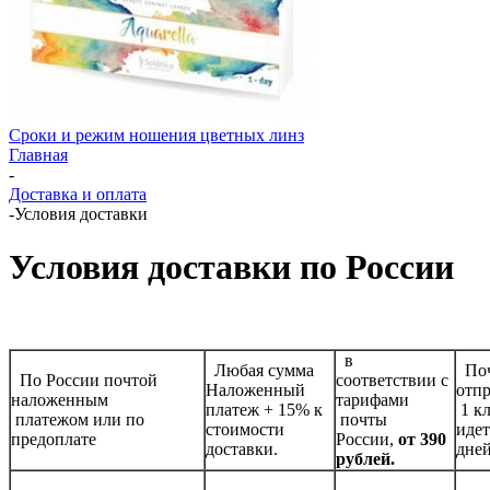
Сроки и режим ношения цветных линз
Главная
-
Доставка и оплата
-
Условия доставки
Условия доставки по России
в
Любая сумма
Поч
По России почтой
соответствии с
Наложенный
отп
наложенным
тарифами
платеж + 15% к
1 к
платежом или по
почты
стоимости
идет
предоплате
России,
от 390
доставки.
дне
рублей.