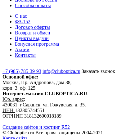
Способы оплаты
О нас
ФЗ-152
Договор оферты
Возврат и обмен
Пункты выдачи
Бонусная программа
Акции
Контакты
+7 (985) 785-39-93
info@cluboptica.ru
Заказать звонок
Основной офис:
Москва, Пр. Андропова, дом 38,
корп. 3, оф. 125
Интернет-магазин CLUBOPTICA.RU
.
Юр. адрес
:
430031, г.Саранск, ул. Гожувская, д. 35.
ИНН
132805744551
ОГРНИП
318132600018189
Создание сайтов и хостинг R52
© Cluboptica.ru Все права защищены 2004-2021.
Карта сайта