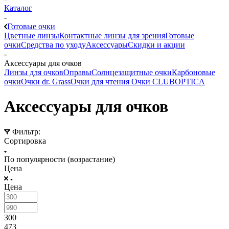
Каталог
-
Готовые очки
Цветные линзы
Контактные линзы для зрения
Готовые
очки
Средства по уходу
Аксессуары
Скидки и акции
-
Аксессуары для очков
Линзы для очков
Оправы
Солнцезащитные очки
Карбоновые
очки
Очки dr. Grass
Очки для чтения
Очки CLUBOPTICA
Аксессуары для очков
Фильтр:
Сортировка
По популярности (возрастание)
Цена
Цена
300
473