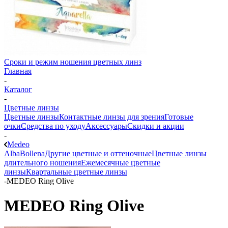
Сроки и режим ношения цветных линз
Главная
-
Каталог
-
Цветные линзы
Цветные линзы
Контактные линзы для зрения
Готовые
очки
Средства по уходу
Аксессуары
Скидки и акции
-
Medeo
Alba
Bollena
Другие цветные и оттеночные
Цветные линзы
длительного ношения
Ежемесячные цветные
линзы
Квартальные цветные линзы
-
MEDEO Ring Olive
MEDEO Ring Olive