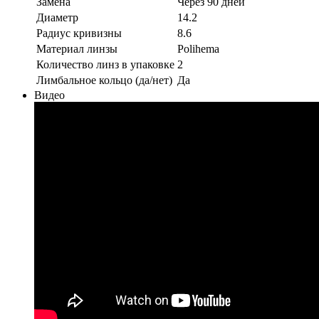
Замена
Через 90 дней
Диаметр
14.2
Радиус кривизны
8.6
Материал линзы
Polihema
Количество линз в упаковке
2
Лимбальное кольцо (да/нет)
Да
Видео