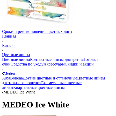
Сроки и режим ношения цветных линз
Главная
-
Каталог
-
Цветные линзы
Цветные линзы
Контактные линзы для зрения
Готовые
очки
Средства по уходу
Аксессуары
Скидки и акции
-
Medeo
Alba
Bollena
Другие цветные и оттеночные
Цветные линзы
длительного ношения
Ежемесячные цветные
линзы
Квартальные цветные линзы
-
MEDEO Ice White
MEDEO Ice White