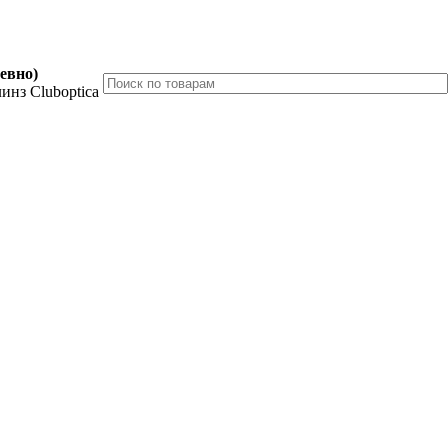
невно)
инз Cluboptica