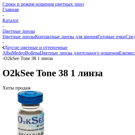
Сроки и режим ношения цветных линз
Главная
-
Каталог
-
Цветные линзы
Цветные линзы
Контактные линзы для зрения
Готовые очки
Сред
-
Другие цветные и оттеночные
Alba
Medeo
Bollena
Цветные линзы длительного ношения
Ежемес
-
O2kSee Tone 38 1 линза
O2kSee Tone 38 1 линза
Хиты продаж