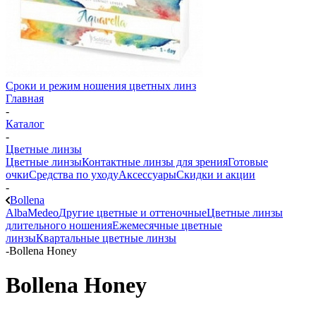
Сроки и режим ношения цветных линз
Главная
-
Каталог
-
Цветные линзы
Цветные линзы
Контактные линзы для зрения
Готовые
очки
Средства по уходу
Аксессуары
Скидки и акции
-
Bollena
Alba
Medeo
Другие цветные и оттеночные
Цветные линзы
длительного ношения
Ежемесячные цветные
линзы
Квартальные цветные линзы
-
Bollena Honey
Bollena Honey