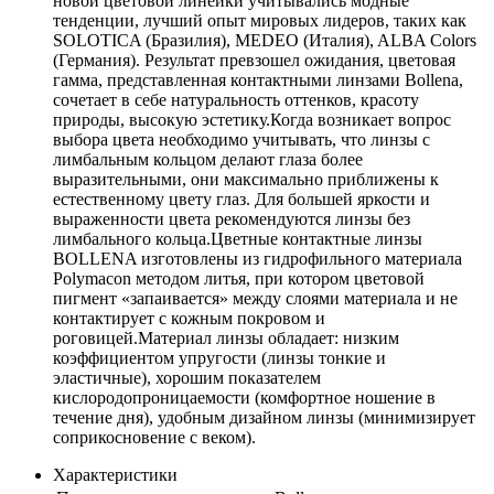
новой цветовой линейки учитывались модные
тенденции, лучший опыт мировых лидеров, таких как
SOLOTICA (Бразилия), MEDEO (Италия), ALBA Colors
(Германия). Результат превзошел ожидания, цветовая
гамма, представленная контактными линзами Bollena,
сочетает в себе натуральность оттенков, красоту
природы, высокую эстетику.Когда возникает вопрос
выбора цвета необходимо учитывать, что линзы с
лимбальным кольцом делают глаза более
выразительными, они максимально приближены к
естественному цвету глаз. Для большей яркости и
выраженности цвета рекомендуются линзы без
лимбального кольца.Цветные контактные линзы
BOLLENA изготовлены из гидрофильного материала
Polymacon методом литья, при котором цветовой
пигмент «запаивается» между слоями материала и не
контактирует с кожным покровом и
роговицей.Материал линзы обладает: низким
коэффициентом упругости (линзы тонкие и
эластичные), хорошим показателем
кислородопроницаемости (комфортное ношение в
течение дня), удобным дизайном линзы (минимизирует
соприкосновение с веком).
Характеристики