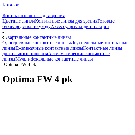
Каталог
-
Контактные линзы для зрения
Цветные линзы
Контактные линзы для зрения
Готовые
очки
Средства по уходу
Аксессуары
Скидки и акции
-
Квартальные контактные линзы
Однодневные контактные линзы
Двухнедельные контактные
линзы
Ежемесячные контактные линзы
Контактные линзы
длительного ношения
Астигматические контактные
линзы
Мультифокальные контактные линзы
-
Optima FW 4 pk
Optima FW 4 pk