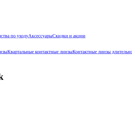
ства по уходу
Аксессуары
Скидки и акции
инзы
Квартальные контактные линзы
Контактные линзы длительн
k