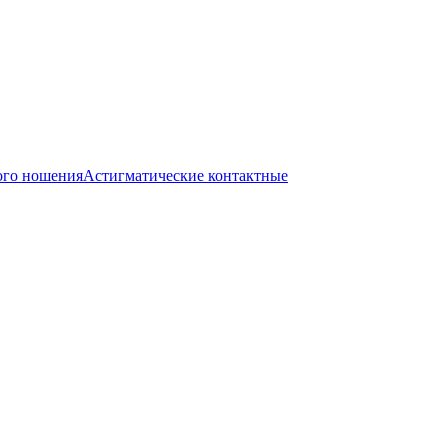
ого ношения
Астигматические контактные