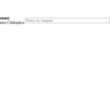
невно)
инз Cluboptica