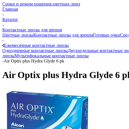
Сроки и режим ношения цветных линз
Главная
-
Каталог
-
Контактные линзы для зрения
Цветные линзы
Контактные линзы для зрения
Готовые очки
Сред
-
Ежемесячные контактные линзы
Однодневные контактные линзы
Двухнедельные контактные л
линзы
Мультифокальные контактные линзы
-
Air Optix plus Hydra Glyde 6 pk
Air Optix plus Hydra Glyde 6 p