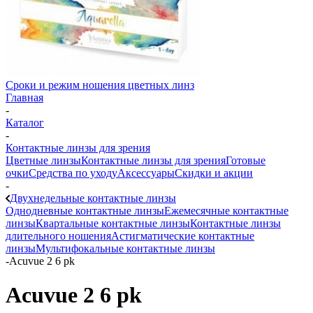
Сроки и режим ношения цветных линз
Главная
-
Каталог
-
Контактные линзы для зрения
Цветные линзы
Контактные линзы для зрения
Готовые
очки
Средства по уходу
Аксессуары
Скидки и акции
-
Двухнедельные контактные линзы
Однодневные контактные линзы
Ежемесячные контактные
линзы
Квартальные контактные линзы
Контактные линзы
длительного ношения
Астигматические контактные
линзы
Мультифокальные контактные линзы
-
Acuvue 2 6 pk
Acuvue 2 6 pk