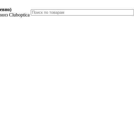
невно)
инз Cluboptica