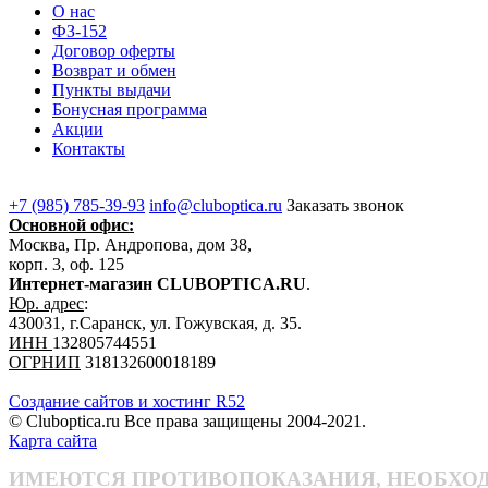
О нас
ФЗ-152
Договор оферты
Возврат и обмен
Пункты выдачи
Бонусная программа
Акции
Контакты
+7 (985) 785-39-93
info@cluboptica.ru
Заказать звонок
Основной офис:
Москва, Пр. Андропова, дом 38,
корп. 3, оф. 125
Интернет-магазин CLUBOPTICA.RU
.
Юр. адрес
:
430031, г.Саранск, ул. Гожувская, д. 35.
ИНН
132805744551
ОГРНИП
318132600018189
Создание сайтов и хостинг R52
© Cluboptica.ru Все права защищены 2004-2021.
Карта сайта
ИМЕЮТСЯ ПРОТИВОПОКАЗАНИЯ, НЕОБХО